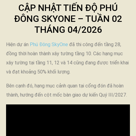
CẬP NHẬT TIẾN ĐỘ PHÚ
ĐÔNG SKYONE – TUẦN 02
THÁNG 04/2026
Hiện dự án
Phú Đông SkyOne
đã thi công đến tầng 28,
đồng thời hoàn thành xây tường tầng 10. Các hạng mục
xây tường tại tầng 11, 12 và 14 cũng đang được triển khai
và đạt khoảng 50% khối lượng.
Bên cạnh đó, hạng mục cảnh quan tại cổng đón đã hoàn
thành, hướng đến cột mốc bàn giao dự kiến Quý III/2027.