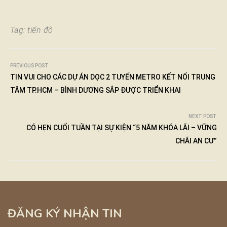
Tag:
tiến độ
PREVIOUS POST
TIN VUI CHO CÁC DỰ ÁN DỌC 2 TUYẾN METRO KẾT NỐI TRUNG
TÂM TP.HCM – BÌNH DƯƠNG SẮP ĐƯỢC TRIỂN KHAI
NEXT POST
CÓ HẸN CUỐI TUẦN TẠI SỰ KIỆN “5 NĂM KHÓA LÃI – VỮNG
CHÃI AN CƯ”
ĐĂNG KÝ NHẬN TIN