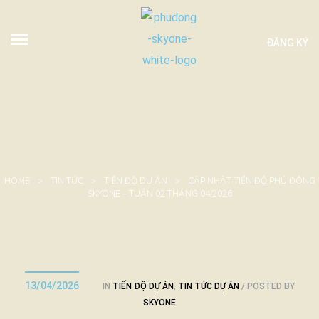
ĐĂNG KÝ
HOME
>
TIN TỨC
>
TIẾN ĐỘ DỰ ÁN
>
CẬP NHẬT TIẾN ĐỘ PHÚ ĐÔNG
SKYONE – TUẦN 02 THÁNG 04/2026
13/04/2026
IN
TIẾN ĐỘ DỰ ÁN
,
TIN TỨC DỰ ÁN
POSTED BY
SKYONE