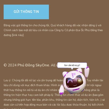
Bằng việc gửi thông tin cho chúng tôi, Quý khách hàng đã xác nhận đồng ý với
Chính sách bảo mật dữ liệu cá nhân của Công ty Cổ phần Địa Ốc Phú Đông theo
đường [link này].
© 2024
Phú Đông SkyOne
. All rights reserved.
Lưu ý: Chúng tôi đã nỗ lực và cẩn trọng để hoàn thiện tài liệu này. Tuy nhiên tài
liệu chỉ dùng với mục đích tham khảo. Hình ảnh, sơ đồ kỹ thuật, bố trí nội ngoại
thất hay thông tin mô tả về dự án chỉ nhằm mục đích minh họa, không phải là
thông tin hiện thực hay cam kết pháp lý. Thông tin chính thức về dự án (bao gồm
nhưng không giới hạn: tên tòa, phân khu, thông tin căn hộ, diện tích, tiện ích…) sẽ
được căn cứ trên hợp đồng mua bán và các tài liệu được thỏa thuận, ký kết chính