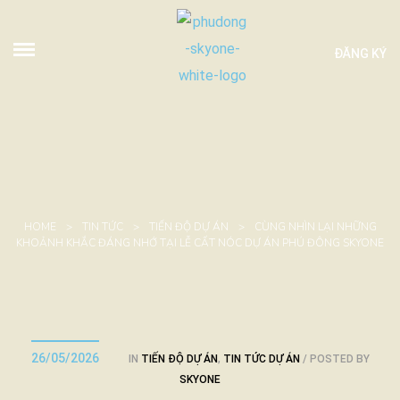
ĐĂNG KÝ
HOME
>
TIN TỨC
>
TIẾN ĐỘ DỰ ÁN
>
CÙNG NHÌN LẠI NHỮNG
KHOẢNH KHẮC ĐÁNG NHỚ TẠI LỄ CẤT NÓC DỰ ÁN PHÚ ĐÔNG SKYONE
26/05/2026
IN
TIẾN ĐỘ DỰ ÁN
,
TIN TỨC DỰ ÁN
POSTED BY
SKYONE