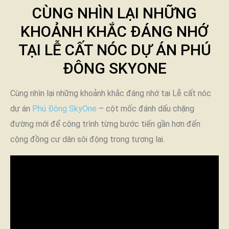
CÙNG NHÌN LẠI NHỮNG
KHOẢNH KHẮC ĐÁNG NHỚ
TẠI LỄ CẤT NÓC DỰ ÁN PHÚ
ĐÔNG SKYONE
Cùng nhìn lại những khoảnh khắc đáng nhớ tại Lễ cất nóc
dự án
Phú Đông SkyOne
– cột mốc đánh dấu chặng
đường mới để công trình từng bước tiến gần hơn đến
cộng đồng cư dân sôi động trong tương lai.