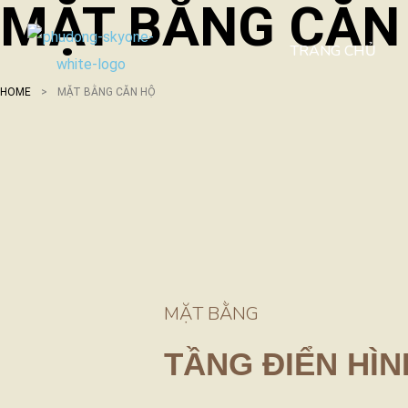
MẶT BẰNG CĂN
TRANG CHỦ
HOME
>
MẶT BẰNG CĂN HỘ
MẶT BẰNG
TẦNG ĐIỂN HÌN