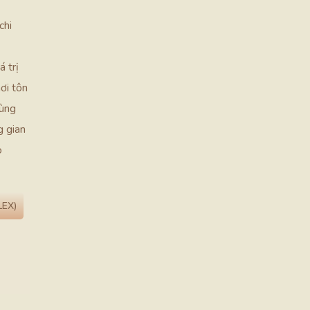
chi
 trị
nơi tôn
cùng
g gian
o
LEX)