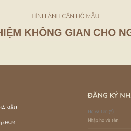
HÌNH ẢNH CĂN HỘ MẪU
HIỆM KHÔNG GIAN CHO N
1PN+
2PN-1WC
ART LIVING
MODERN E
ĐĂNG KÝ NH
NHÀ MẪU
Họ và tên (*)
, Tp.HCM