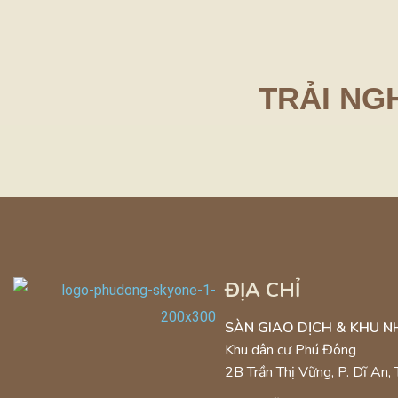
TRẢI NG
DUPLEX
URBAN STYLE
SM
ĐỊA CHỈ
SÀN GIAO DỊCH & KHU 
Khu dân cư Phú Đông
2B Trần Thị Vững, P. Dĩ An