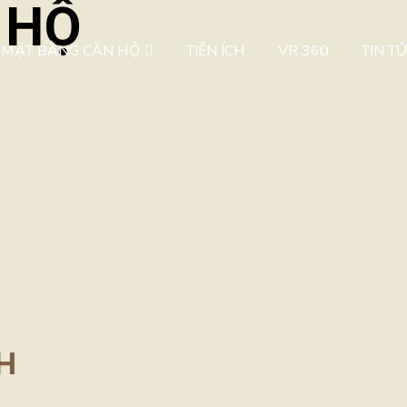
 HỘ
MẶT BẰNG CĂN HỘ
TIỆN ÍCH
VR 360
TIN T
H