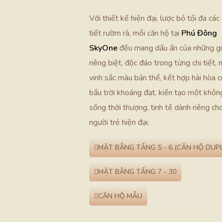
Với thiết kế hiện đại, lược bỏ tối đa các 
tiết rườm rà, mỗi căn hộ tại
Phú Đông
SkyOne
đều mang dấu ấn của những giá
riêng biệt, độc đáo trong từng chi tiết, 
vinh sắc màu bản thể, kết hợp hài hòa 
bầu trời khoáng đạt, kiến tạo một khôn
sống thời thượng, tinh tế dành riêng ch
người trẻ hiện đại.
MẶT BẰNG TẦNG 5 - 6 (CĂN HỘ DUP
MẶT BẰNG TẦNG 7 - 30
CĂN HỘ MẪU