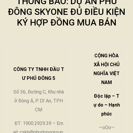
THÔNG BÁO: DỰ ÁN PHÚ
ĐÔNG SKYONE ĐỦ ĐIỀU KIỆN
KÝ HỢP ĐỒNG MUA BÁN
CỘNG HÒA
XÃ HỘI CHỦ
CÔNG TY TNHH ĐẦU T
NGHĨA VIỆT
Ư PHÚ ĐÔNG 5
NAM
Số 36, Đường C, Khu nhà
Độc lập – T
ở Đông Á, P. Dĩ An, TP.H
ự do – Hạnh
CM
phúc
ĐT: 1900.2929.39 – Em
—oOo—
ail: cskh@phudonggroup.