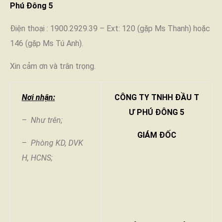
Phú Đông 5
Điện thoại : 1900.2929.39 – Ext: 120 (gặp Ms Thanh) hoặc
146 (gặp Ms Tú Anh).
Xin cảm ơn và trân trọng.
Nơi nhận:
CÔNG TY TNHH ĐẦU T
Ư PHÚ ĐÔNG 5
–
Như trên;
GIÁM ĐỐC
–
Phòng KD, DVK
H, HCNS;