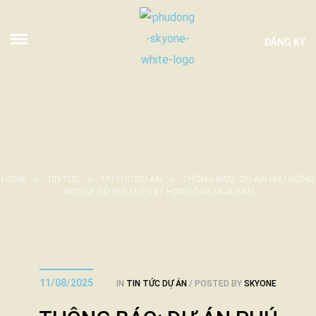
ĐĂNG KÝ
HOME
>
TIN TỨC
>
TIN TỨC DỰ ÁN
>
THÔNG BÁO: DỰ ÁN PHÚ ĐÔNG
SKYONE ĐỦ ĐIỀU KIỆN KÝ HỢP ĐỒNG MUA BÁN
11/08/2025
IN
TIN TỨC DỰ ÁN
POSTED BY
SKYONE