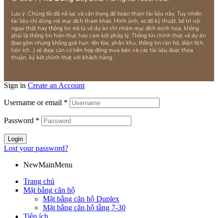
Lưu ý: Chúng tôi đã nỗ lực và cẩn trọng để hoàn thiện tài liệu này. Tuy nhiên
tài liệu chỉ dùng với mục đích tham khảo. Hình ảnh, sơ đồ kỹ thuật, bố trí nội
ngoại thất hay thông tin mô tả về dự án chỉ nhằm mục đích minh họa, không
phải là thông tin hiện thực hay cam kết pháp lý. Thông tin chính thức về dự án
(bao gồm nhưng không giới hạn: tên tòa, phân khu, thông tin căn hộ, diện tích,
tiện ích…) sẽ được căn cứ trên hợp đồng mua bán và các tài liệu được thỏa
thuận, ký kết chính thức với khách hàng.
Sign in
Create an Account
Username or email
*
Password
*
Login
Lost your password?
NewMainMenu
Trang chủ
Mặt bằng căn hộ
Mặt bằng căn hộ Duplex
Mặt bằng căn hộ tầng 7-30
Tiện ích