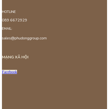
HOTLINE
089 6672929
EMAIL:
sales@phudonggroup.com
MẠNG XÃ HỘI
Facebook