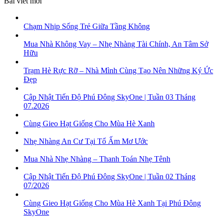
Bài viết mới
Chạm Nhịp Sống Trẻ Giữa Tầng Không
Mua Nhà Không Vay – Nhẹ Nhàng Tài Chính, An Tâm Sở
Hữu
Trạm Hè Rực Rỡ – Nhà Mình Cùng Tạo Nên Những Ký Ức
Đẹp
Cập Nhật Tiến Độ Phú Đông SkyOne | Tuần 03 Tháng
07.2026
Cùng Gieo Hạt Giống Cho Mùa Hè Xanh
Nhẹ Nhàng An Cư Tại Tổ Ấm Mơ Ước
Mua Nhà Nhẹ Nhàng – Thanh Toán Nhẹ Tênh
Cập Nhật Tiến Độ Phú Đông SkyOne | Tuần 02 Tháng
07/2026
Cùng Gieo Hạt Giống Cho Mùa Hè Xanh Tại Phú Đông
SkyOne