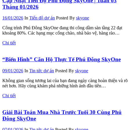
Cập Nhật Tiến Độ Phú Đông SkyOne | Tuần 03
Tháng 01/2026
16/01/2026
In
Tiến độ dự án
Posted By
skyone
Công trình Phú Đông SkyOne đang thi công dầm sàn tầng 22 đạt
khoảng 80%. Các hạng mục cổng chào, nhà bảo vệ, hàng rào…
Chi tiết
“Biến Hình” Căn Hộ Thực Tế Phú Đông SkyOne
09/01/2026
In
Tin tức dự án
Posted By
skyone
Không gian sống tương lai của bạn đang ngày càng hoàn thiện và rõ
nét hơn. Hãy cùng khám phá những hình ảnh đầu tiên…
Chi tiết
Giải Bài Toán Mua Nhà Trước Tuổi 30 Cùng Phú
Đông SkyOne
07/01/2026
In
Tin tức dự án
Posted By
skyone