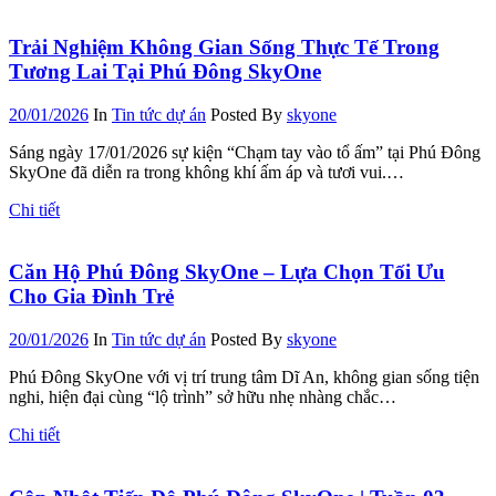
Trải Nghiệm Không Gian Sống Thực Tế Trong
Tương Lai Tại Phú Đông SkyOne
20/01/2026
In
Tin tức dự án
Posted By
skyone
Sáng ngày 17/01/2026 sự kiện “Chạm tay vào tổ ấm” tại Phú Đông
SkyOne đã diễn ra trong không khí ấm áp và tươi vui.…
Chi tiết
Căn Hộ Phú Đông SkyOne – Lựa Chọn Tối Ưu
Cho Gia Đình Trẻ
20/01/2026
In
Tin tức dự án
Posted By
skyone
Phú Đông SkyOne với vị trí trung tâm Dĩ An, không gian sống tiện
nghi, hiện đại cùng “lộ trình” sở hữu nhẹ nhàng chắc…
Chi tiết