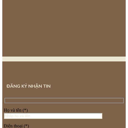
ĐĂNG KÝ NHẬN TIN
Họ và tên (*)
Điện thoại (*)